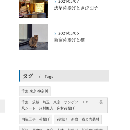
2021/05/07
日
浅草荷揚げときび団子
2021/05/06
新宿荷揚げと猫
タグ
Tags
千葉 東京 神奈川
千葉 茨城 埼玉 東京 サンゲツ ＴＯＬＩ 長
>
尺シート 床材搬入 床材荷揚げ
内装工事 荷揚げ
荷揚げ 新宿 猫と内装材