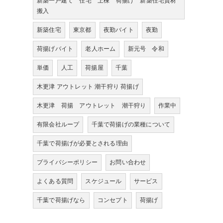
新築一戸建て 住宅 上棟 荷揚げ 新築住宅資材
搬入
新築住宅
東京都
夜勤バイト
夜勤
荷揚げバイト
老人ホーム
新元号 令和
単価
人工
荷揚屋
千葉
木更津 アウトレット 潮干狩り 荷揚げ
木更津 荷揚 アウトレット 潮干狩り
作業中
有限会社ループ
千葉で荷揚げの業種について
千葉で荷揚げが必要とされる理由
プライバシーポリシー
お問い合わせ
よくある質問
スケジュール
サービス
千葉で荷揚げなら
コンセプト
荷揚げ