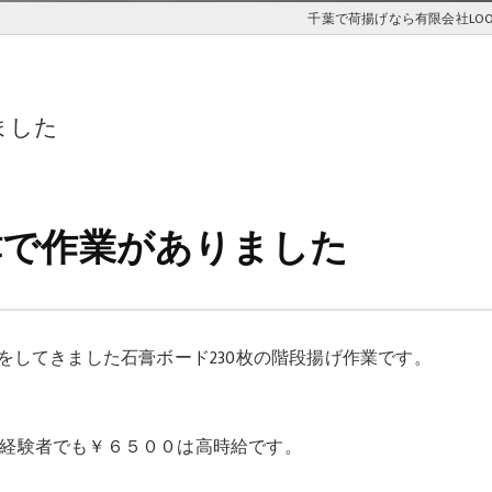
千葉で荷揚げなら有限会社LOO
ました
津で作業がありました
をしてきました石膏ボード230枚の階段揚げ作業です。
で未経験者でも￥６５００は高時給です。