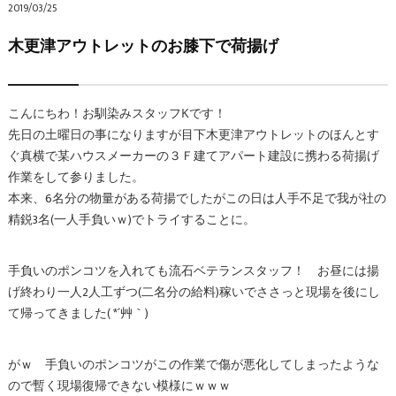
2019/03/25
木更津アウトレットのお膝下で荷揚げ
こんにちわ！お馴染みスタッフKです！
先日の土曜日の事になりますが目下木更津アウトレットのほんとす
ぐ真横で某ハウスメーカーの３Ｆ建てアパート建設に携わる荷揚げ
作業をして参りました。
本来、6名分の物量がある荷揚でしたがこの日は人手不足で我が社の
精鋭3名(一人手負いｗ)でトライすることに。
手負いのポンコツを入れても流石ベテランスタッフ！ お昼には揚
げ終わり一人2人工ずつ(二名分の給料)稼いでささっと現場を後にし
て帰ってきました( *´艸｀)
がｗ 手負いのポンコツがこの作業で傷が悪化してしまったような
ので暫く現場復帰できない模様にｗｗｗ