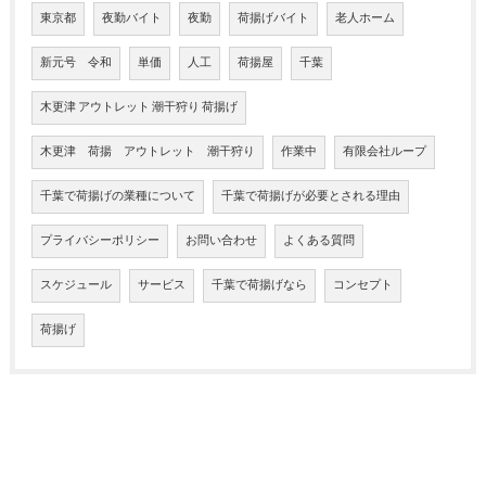
東京都
夜勤バイト
夜勤
荷揚げバイト
老人ホーム
新元号 令和
単価
人工
荷揚屋
千葉
木更津 アウトレット 潮干狩り 荷揚げ
木更津 荷揚 アウトレット 潮干狩り
作業中
有限会社ループ
千葉で荷揚げの業種について
千葉で荷揚げが必要とされる理由
プライバシーポリシー
お問い合わせ
よくある質問
スケジュール
サービス
千葉で荷揚げなら
コンセプト
荷揚げ