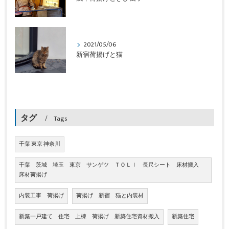
2021/05/06
新宿荷揚げと猫
タグ
Tags
千葉 東京 神奈川
千葉 茨城 埼玉 東京 サンゲツ ＴＯＬＩ 長尺シート 床材搬入
床材荷揚げ
内装工事 荷揚げ
荷揚げ 新宿 猫と内装材
新築一戸建て 住宅 上棟 荷揚げ 新築住宅資材搬入
新築住宅