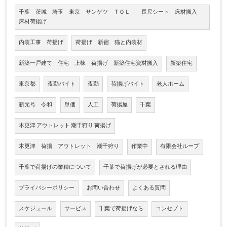
千葉 茨城 埼玉 東京 サンゲツ ＴＯＬＩ 長尺シート 床材搬入
床材荷揚げ
内装工事 荷揚げ
荷揚げ 新宿 猫と内装材
新築一戸建て 住宅 上棟 荷揚げ 新築住宅資材搬入
新築住宅
東京都
夜勤バイト
夜勤
荷揚げバイト
老人ホーム
新元号 令和
単価
人工
荷揚屋
千葉
木更津 アウトレット 潮干狩り 荷揚げ
木更津 荷揚 アウトレット 潮干狩り
作業中
有限会社ループ
千葉で荷揚げの業種について
千葉で荷揚げが必要とされる理由
プライバシーポリシー
お問い合わせ
よくある質問
スケジュール
サービス
千葉で荷揚げなら
コンセプト