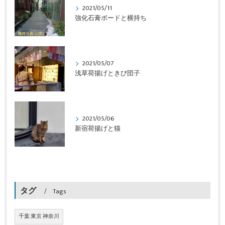
2021/05/11
強化石膏ボードと横持ち
2021/05/07
浅草荷揚げときび団子
2021/05/06
新宿荷揚げと猫
タグ
Tags
千葉 東京 神奈川