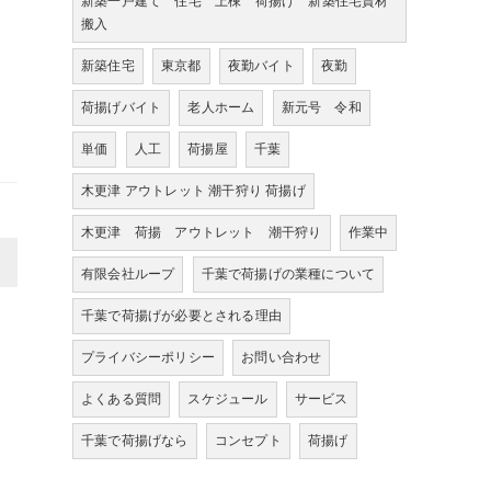
新築一戸建て 住宅 上棟 荷揚げ 新築住宅資材
搬入
新築住宅
東京都
夜勤バイト
夜勤
荷揚げバイト
老人ホーム
新元号 令和
単価
人工
荷揚屋
千葉
木更津 アウトレット 潮干狩り 荷揚げ
木更津 荷揚 アウトレット 潮干狩り
作業中
>
有限会社ループ
千葉で荷揚げの業種について
千葉で荷揚げが必要とされる理由
プライバシーポリシー
お問い合わせ
よくある質問
スケジュール
サービス
千葉で荷揚げなら
コンセプト
荷揚げ