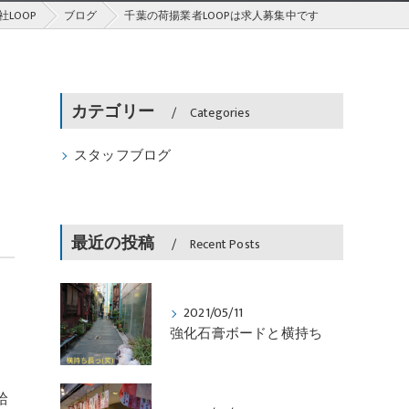
LOOP
ブログ
千葉の荷揚業者LOOPは求人募集中です
カテゴリー
Categories
スタッフブログ
最近の投稿
Recent Posts
2021/05/11
強化石膏ボードと横持ち
給