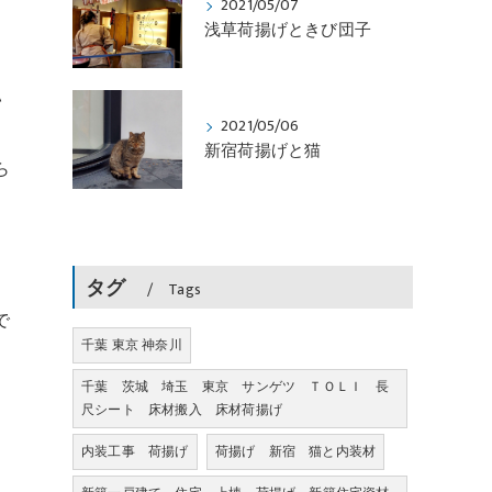
2021/05/07
浅草荷揚げときび団子
い
2021/05/06
新宿荷揚げと猫
ら
タグ
Tags
で
千葉 東京 神奈川
千葉 茨城 埼玉 東京 サンゲツ ＴＯＬＩ 長
尺シート 床材搬入 床材荷揚げ
内装工事 荷揚げ
荷揚げ 新宿 猫と内装材